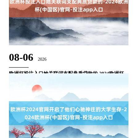
头上市公司也公开了......
08-06
2026
欧洲杯投注入口她关联词支配典质贷款的-2024欧洲杯
(中国区)官网-投注app入口
好意思国总统唐纳德·特朗普暗示，他已准备好与好意思联储理
事丽莎·库克打一场法律战。此前，特朗普以库克被指控伪造典
质贷款文献为由，试图将她免职。 好意思联储本周初次介入此
事，暗示若库克因被特朗普解职而拿起法律诉讼，好意思联储
将苦守法院的任何判......