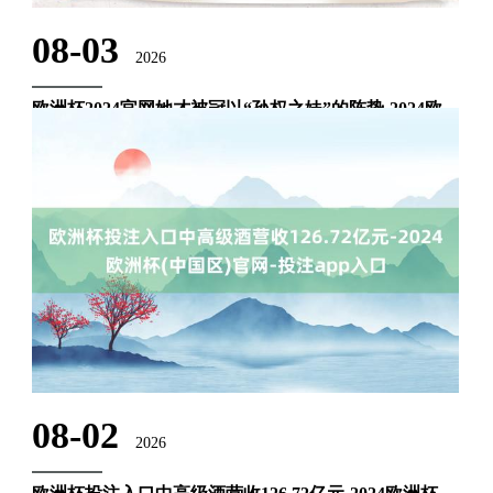
08-03
2026
欧洲杯2024官网她才被冠以“孙权之妹”的阵势-2024欧
洲杯(中国区)官网-投注app入口
文：小仔 剪辑：小仔浏览厅 孙夫东说念主这个名字，好多东说
念主齐知说念。她在民间流传的故事，听起来很精彩。然则，
她究竟是谁，她和刘备的婚配究竟是何如回事，历史记录中却
留住了不少疑问。 当体裁作品试图补全历史的吞吐地带时，原
来信得过的东说念主......
08-02
2026