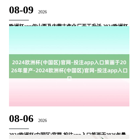
08-09
2026
欧洲杯app但山西及内蒙古焦化厂开工升迁-2024欧洲杯
(中国区)官网-投注app入口
【钢焦博弈加重，焦炭第八轮提涨或难落地】 8月28日音书，
周初主流焦企开启焦炭第八轮提涨，盘算推算上调50 - 55元/
吨。截止现在，钢厂仍未回复，且阛阓传言9月3日后钢厂有提
降一轮的预期。 现在，河北唐山、山东、河南焦化企业链接推
行20%......
08-06
2026
2024欧洲杯(中国区)官网-投注app入口策画于2026年量