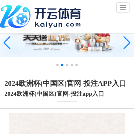
Toggl
naviga
2024欧洲杯(中国区)官网-投注APP入口
2024欧洲杯(中国区)官网-投注app入口