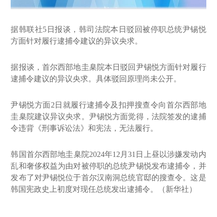
据韩联社5日报谈，韩司法院本日驳回被停职总统尹锡悦
方面针对履行逮捕令建议的异议央求。
据报谈，首尔西部地圭臬院本日驳回尹锡悦方面针对履行
逮捕令建议的异议央求。具体驳回原理尚未公开。
尹锡悦方面2日就履行逮捕令及扣押搜查令向首尔西部地
圭臬院建议异议央求。尹锡悦方面觉得，法院签发的逮捕
令违背《刑事诉讼法》和宪法，无法履行。
韩国首尔西部地圭臬院2024年12月31日上昼以涉嫌发动内
乱和奢侈权益为由对被停职的总统尹锡悦发布逮捕令，并
发布了对尹锡悦位于首尔汉南洞总统官邸的搜查令。这是
韩国宪政史上初度对现任总统发出逮捕令。（新华社）