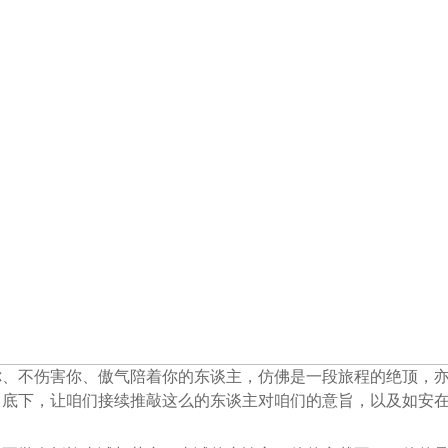
你、不伤害你、傲气陪着你的东谈主，仿佛是一段旅程的绝顶，
。底下，让咱们接续推敲这么的东谈主对咱们的意旨，以及如安