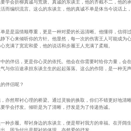
先要学会折柳真诚与荒唐。真诚的东谈主，他的齐截不二，他的
快活而编织流言。这么的东谈主，他的真诚不单是体当今说话上
不单是是温情顺尊重，更是一种对爱的长远清晰。他懂得，信得
气静下心来倾听你的方针。他显然，每一次的伤害王人可能成为
内心充满了宽宏和爱，他的说话和步履王人充满了柔顺。
计中的伴侣，更是你心灵的依托。他会在你需要时给你力量，会
傲气与你沿途承担东谈主生的起起落落。这么的作陪，是一种无
么的伴侣呢？
础，亦然帮衬心理的桥梁。通过灵验的换取，你们不错更好地清
也要学会抒发。倾听是为了清晰，抒发是为了传递热诚。
然一种步履。帮衬身边的东谈主，便是帮衬我方的幸福。在开阔
付出，因为付出是帮衬的体现，亦然爱的抒发。