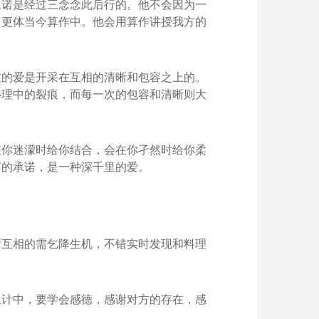
承诺是经过三念念此后行的。他不会因为一
，更体当今算作中。他会用算作讲授我方的
过的爱是开采在互相的清晰和包容之上的。
心理中的裂痕，而每一次的包容和清晰则大
在你迷濛时给你结合，会在你孑然时给你柔
声的承诺，是一种深千里的爱。
晰互相的需乞降生机，不错实时发现和料理
生计中，要学会感德，感谢对方的存在，感