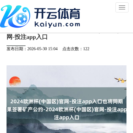
Toggl
naviga
2024欧洲杯(中国区)官网-投注app入口也将同
期与刚果签署矿产公约-2024欧洲杯(中国区)官
网-投注app入口
发布日期：2026-05-30 15:04 点击次数：122