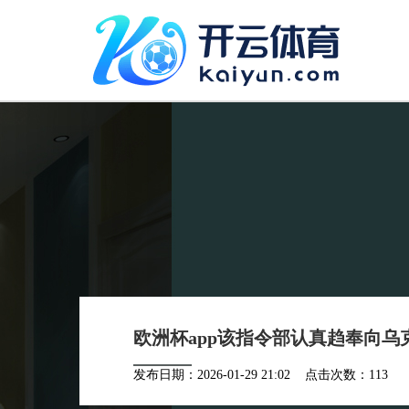
欧洲杯app该指令部认真趋奉向乌克
发布日期：2026-01-29 21:02 点击次数：113