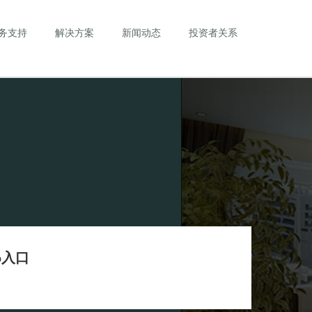
务支持
解决方案
新闻动态
投资者关系
p入口