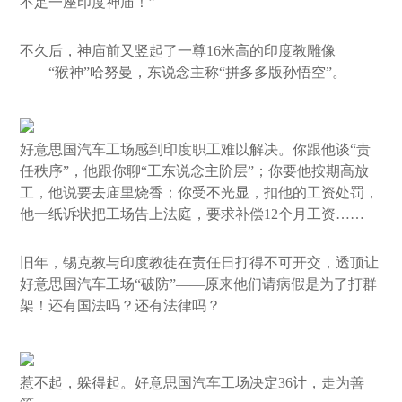
不足一座印度神庙！”
不久后，神庙前又竖起了一尊16米高的印度教雕像
——“猴神”哈努曼，东说念主称“拼多多版孙悟空”。
好意思国汽车工场感到印度职工难以解决。你跟他谈“责
任秩序”，他跟你聊“工东说念主阶层”；你要他按期高放
工，他说要去庙里烧香；你受不光显，扣他的工资处罚，
他一纸诉状把工场告上法庭，要求补偿12个月工资……
旧年，锡克教与印度教徒在责任日打得不可开交，透顶让
好意思国汽车工场“破防”——原来他们请病假是为了打群
架！还有国法吗？还有法律吗？
惹不起，躲得起。好意思国汽车工场决定36计，走为善