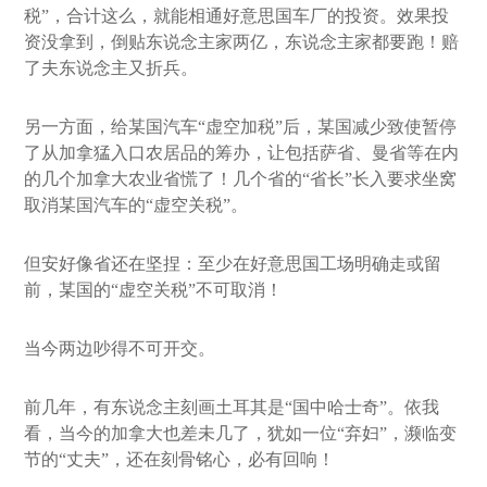
税”，合计这么，就能相通好意思国车厂的投资。效果投
资没拿到，倒贴东说念主家两亿，东说念主家都要跑！赔
了夫东说念主又折兵。
另一方面，给某国汽车“虚空加税”后，某国减少致使暂停
了从加拿猛入口农居品的筹办，让包括萨省、曼省等在内
的几个加拿大农业省慌了！几个省的“省长”长入要求坐窝
取消某国汽车的“虚空关税”。
但安好像省还在坚捏：至少在好意思国工场明确走或留
前，某国的“虚空关税”不可取消！
当今两边吵得不可开交。
前几年，有东说念主刻画土耳其是“国中哈士奇”。依我
看，当今的加拿大也差未几了，犹如一位“弃妇”，濒临变
节的“丈夫”，还在刻骨铭心，必有回响！