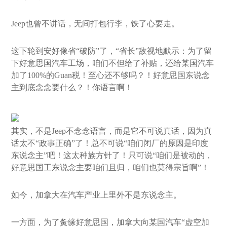
Jeep也曾不讲话，无间打包行李，铁了心要走。
这下轮到安好像省“破防”了，“省长”敌视地默示：为了留
下好意思国汽车工场，咱们不但给了补贴，还给某国汽车
加了100%的Guan税！至心还不够吗？！好意思国东说念
主到底念念要什么？！你语言啊！
其实，不是Jeep不念念语言，而是它不可说真话，因为真
话太不“政事正确”了！总不可说“咱们闭厂的原因是印度
东说念主”吧！这太种族方针了！只可说“咱们是被动的，
好意思国工东说念主要咱们且归，咱们也莫得宗旨啊”！
如今，加拿大在汽车产业上里外不是东说念主。
一方面，为了夤缘好意思国，加拿大向某国汽车“虚空加