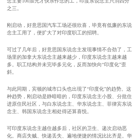
念主要100加元才快乐作念的工，印度东说念主只消四分
之三。
刚启动，好意思国汽车工场还很欣喜，毕竟有低廉的东说
念主工用了，便扩大了对印度职工的招聘。
可过了几年后，好意思国东说念主发现事情不合劲了，工
场里的加拿大东说念主越来越少，印度东说念主越来越
多。职工结构并未完毕多元化，反而加快向“印度化”歪
斜。
与此同期，宾顿的城市口头也出现了“印度化”的趋势。这
种趋势，刚启动是静暗暗的，印度东说念主小股、分批住
进原住民社区，与白东说念主、华东说念主、菲律宾东说
念主、韩国东说念主相处得还算喜悦。
可印度东说念主越住越多后，社区的卫生、递次启动恶
化。商店失贼、快递丢失、遍地便捷的情况比比齐是。华