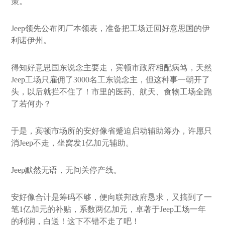
策。
Jeep领先公布闭厂本领表，准备把工场迁回好意思国的伊
利诺伊州。
得知好意思国东说念主要走，宾顿市政府相配病笃，天然
Jeep工场只雇佣了3000名工东说念主，但这种事一朝开了
头，以后就拦不住了！市里的医药、航天、食物工场全跑
了若何办？
于是，宾顿市场所的安好像省蹙迫启动辅助筹办，许愿只
消Jeep不走，坐窝发1亿加元辅助。
Jeep默然无语，无间关停产线。
安好像合计是筹码不够，便向联邦政府恳求，又搞到了一
笔1亿加元的补贴，系数两亿加元，卓著于Jeep工场一年
的利润，白送！这下不错不走了吧！